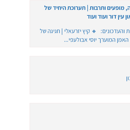
ה, מופעים ותרבות | תערוכת היחיד של
עין דור ועוד ועוד
 והעדכונים: 🔸 קיץ יזרעאלי | חגיגה של
האמן המוערך יוסי אבולעפי...
בנפילת 2 לוחמים ו-4 פצועים בלבנון